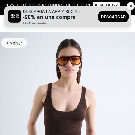
15%
DCTO EN PRIMERA COMPRA CON EL CUPÓN
REGISTRO77
✕
DESCARGA LA APP Y RECIBE
APLICAN
TYC
-20% en una compra
DESCARGAR
Aplican Términos y Condiciones
0
< Volver