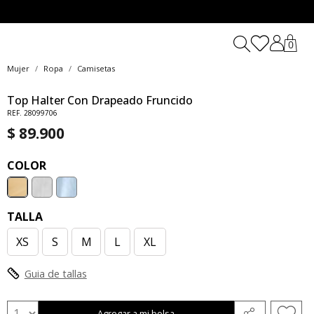
0
Mujer
Ropa
Camisetas
Top Halter Con Drapeado Fruncido
REF. 28099706
$ 89.900
COLOR
TALLA
XS
S
M
L
XL
Guia de tallas
Agregar a mi bolsa