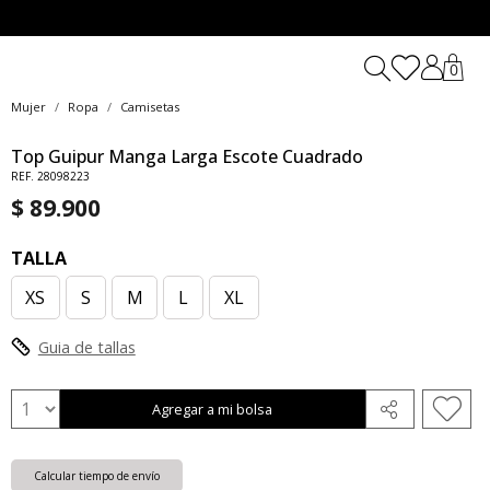
0
Mujer
Ropa
Camisetas
Top Guipur Manga Larga Escote Cuadrado
REF. 28098223
$ 89.900
TALLA
XS
S
M
L
XL
Guia de tallas
Agregar a mi bolsa
Calcular tiempo de envío