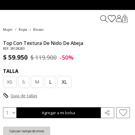
0
Mujer
Ropa
Blusas
Top Con Textura De Nido De Abeja
REF. 28128283
$ 59.950
$ 119.900
-50%
TALLA
XS
S
M
L
XL
Guia de tallas
Agregar a mi bolsa
Calcular tiempo de envío