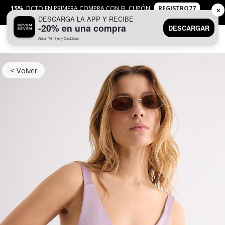
15%
DCTO EN PRIMERA COMPRA CON EL CUPÓN
REGISTRO77
✕
DESCARGA LA APP Y RECIBE
APLICAN
TYC
-20% en una compra
DESCARGAR
Aplican Términos y Condiciones
0
< Volver