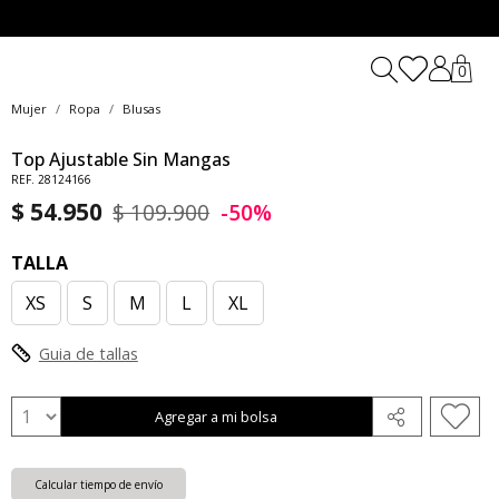
0
Mujer
Ropa
Blusas
Top Ajustable Sin Mangas
REF. 28124166
$ 54.950
$ 109.900
-50%
TALLA
XS
S
M
L
XL
Guia de tallas
Agregar a mi bolsa
Calcular tiempo de envío