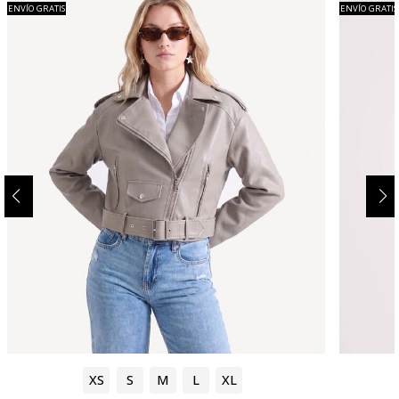
ENVÍO GRATIS
ENVÍO GRATIS
XS
S
M
L
XL