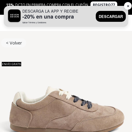
15%
DCTO EN PRIMERA COMPRA CON EL CUPÓN
REGISTRO77
✕
DESCARGA LA APP Y RECIBE
APLICAN
TYC
-20% en una compra
DESCARGAR
Aplican Términos y Condiciones
0
< Volver
ENVÍO GRATIS