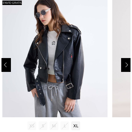
ENVÍO GRATIS
XS
S
M
L
XL