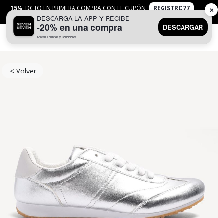
15%
DCTO EN PRIMERA COMPRA CON EL CUPÓN
REGISTRO77
✕
DESCARGA LA APP Y RECIBE
APLICAN
TYC
-20% en una compra
DESCARGAR
Aplican Términos y Condiciones
0
< Volver