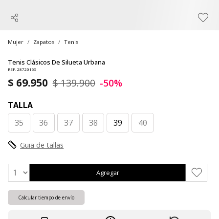
Mujer
Zapatos
Tenis
Tenis Clásicos De Silueta Urbana
REF. 28720155
$ 69.950
$ 139.900
-50%
TALLA
35
36
37
38
39
40
Guia de tallas
Agregar
Calcular tiempo de envío