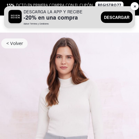
15%
DCTO EN PRIMERA COMPRA CON EL CUPÓN
REGISTRO77
✕
DESCARGA LA APP Y RECIBE
APLICAN
TYC
-20% en una compra
DESCARGAR
Aplican Términos y Condiciones
0
< Volver