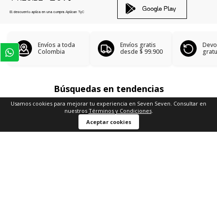
El descuento aplica en una compra Aplican
TyC
Envíos a toda
Envíos gratis
Devo
Colombia
desde
$ 99.900
gratu
Búsquedas en tendencias
Usamos cookies para mejorar tu experiencia en Seven Seven. Consultar en
Camiseta cuello V
nuestros
Términos y Condiciones
.
Camisetas sin mangas
Comprar ahora
Aceptar cookies
Blazers hombre
Chaquetas en denim
Chaquetas aviador
Ver más
▼
Sobre SEVEN SEVEN