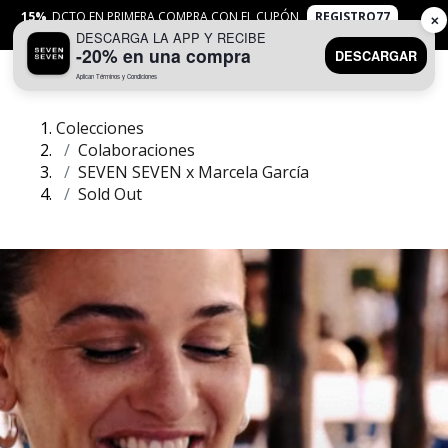
15%
DCTO EN PRIMERA COMPRA CON EL CUPÓN
REGISTRO77
✕
DESCARGA LA APP Y RECIBE
APLICAN
TYC
-20% en una compra
DESCARGAR
Aplican Términos y Condiciones
0
Colecciones
Colaboraciones
SEVEN SEVEN x Marcela García
Sold Out