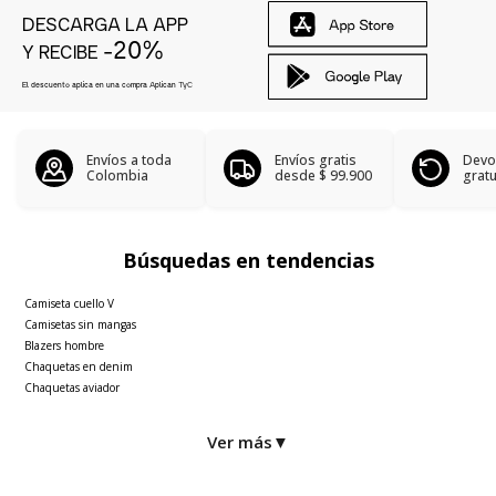
DESCARGA LA APP
-20%
Y RECIBE
El descuento aplica en una compra Aplican
TyC
Envíos a toda
Envíos gratis
Devo
Colombia
desde
$ 99.900
gratu
Búsquedas en tendencias
Camiseta cuello V
Camisetas sin mangas
Blazers hombre
Chaquetas en denim
Chaquetas aviador
Ver más
▼