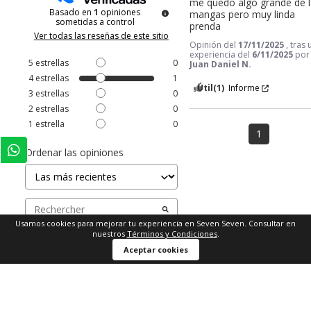
me quedo algo grande de l
Basado en
1
opiniones
mangas pero muy linda 
sometidas a control
prenda
Ver todas las reseñas de este sitio
Opinión del
17/11/2025
, tras
experiencia del
6/11/2025
por
5
estrellas
0
Juan Daniel N.
4
estrellas
1
Útil
(1)
Informe
3
estrellas
0
2
estrellas
0
1
estrella
0
1
Ordenar las opiniones
Usamos cookies para mejorar tu experiencia en Seven Seven. Consultar en
nuestros
Términos y Condiciones
.
Comprar ahora
Aceptar cookies