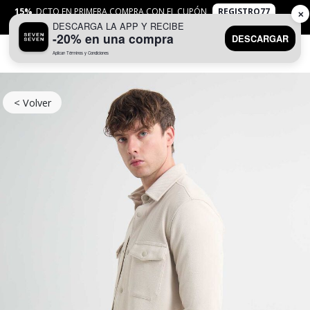
15%
DCTO EN PRIMERA COMPRA CON EL CUPÓN
REGISTRO77
✕
DESCARGA LA APP Y RECIBE
APLICAN
TYC
-20% en una compra
DESCARGAR
Aplican Términos y Condiciones
0
< Volver