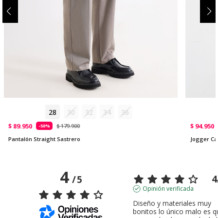
28
30
32
34
36
$ 89.950
$ 94.950
$ 179.900
-50%
Pantalón Straight Sastrero
Jogger Car
4
4
/
5
Opinión verificada
Diseño y materiales muy 
bonitos lo único malo es q