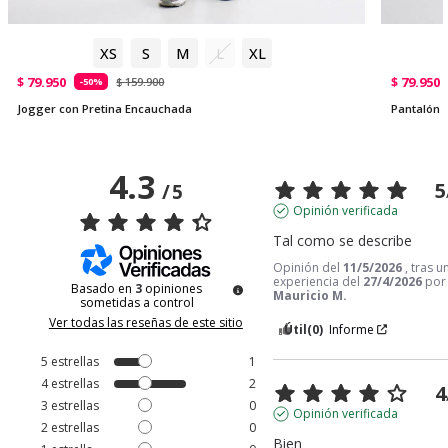
XS
S
M
L
XL
$ 79.950
$ 79.950
$ 159.900
-50%
Jogger con Pretina Encauchada
Pantalón S
4.3
5
/
5
Opinión verificada
Tal como se describe
Opinión del
11/5/2026
, tras u
experiencia del
27/4/2026
por
Basado en
3
opiniones
Mauricio M.
sometidas a control
Ver todas las reseñas de este sitio
Útil
(0)
Informe
5
estrellas
1
4
estrellas
2
4
3
estrellas
0
Opinión verificada
2
estrellas
0
Bien