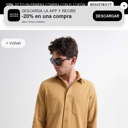
15%
DCTO EN PRIMERA COMPRA CON EL CUPÓN
REGISTRO77
✕
DESCARGA LA APP Y RECIBE
APLICAN
TYC
-20% en una compra
DESCARGAR
Aplican Términos y Condiciones
0
< Volver