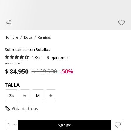
Hombre
Ropa
Camisas
Sobrecamisa con Bolsillos
4.3
/
5
-
3
opiniones
REF. 45012091
$ 84.950
$ 169.900
-50%
TALLA
XS
S
M
L
Guia de tallas
Agregar