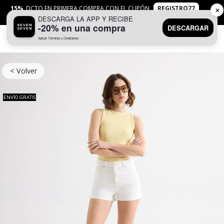
15%
DCTO EN PRIMERA COMPRA CON EL CUPÓN
REGISTRO77
✕
DESCARGA LA APP Y RECIBE
APLICAN
TYC
-20% en una compra
DESCARGAR
Aplican Términos y Condiciones
0
< Volver
ENVÍO GRATIS