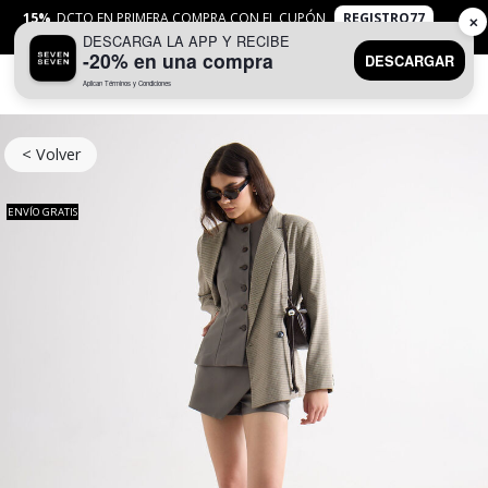
15%
DCTO EN PRIMERA COMPRA CON EL CUPÓN
REGISTRO77
✕
DESCARGA LA APP Y RECIBE
APLICAN
TYC
-20% en una compra
DESCARGAR
Aplican Términos y Condiciones
0
< Volver
ENVÍO GRATIS