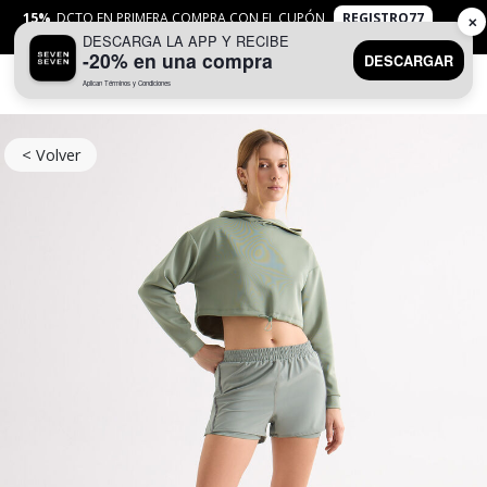
15%
DCTO EN PRIMERA COMPRA CON EL CUPÓN
REGISTRO77
✕
DESCARGA LA APP Y RECIBE
APLICAN
TYC
-20% en una compra
DESCARGAR
Aplican Términos y Condiciones
0
< Volver