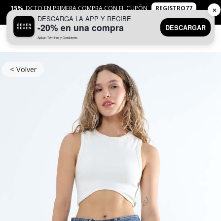
15%
DCTO EN PRIMERA COMPRA CON EL CUPÓN
REGISTRO77
✕
DESCARGA LA APP Y RECIBE
APLICAN
TYC
-20% en una compra
DESCARGAR
Aplican Términos y Condiciones
0
< Volver