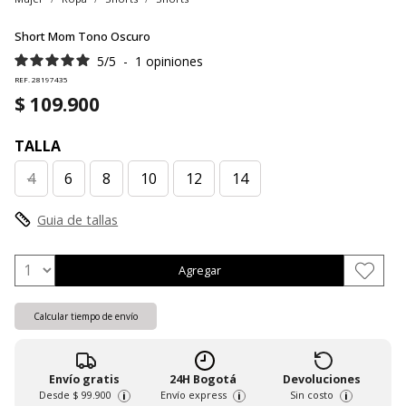
Short Mom Tono Oscuro
5
/
5
-
1
opiniones
REF. 28197435
$ 109.900
TALLA
4
6
8
10
12
14
Guia de tallas
Agregar
Calcular tiempo de envío
Envío gratis
24H Bogotá
Devoluciones
Desde
$ 99.900
Envío express
Sin costo
i
i
i