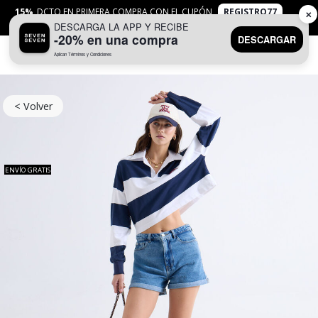
15%
DCTO EN PRIMERA COMPRA CON EL CUPÓN
REGISTRO77
✕
DESCARGA LA APP Y RECIBE
APLICAN
TYC
-20% en una compra
DESCARGAR
Aplican Términos y Condiciones
0
< Volver
ENVÍO GRATIS