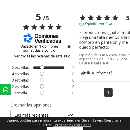
5
5
/
5
Opinión verificada
El producto es igual a la fot
Elegí una talla menos a la q
compro en pantalón y me 
Basado en
1
opiniones
quedo perfecto.
sometidas a control
Opinión del
14/7/2026
, tras u
Ver todas las reseñas de este sitio
experiencia del
3/7/2026
por
Laura Daniela A.
5
estrellas
1
Útil
(0)
Informe
4
estrellas
0
3
estrellas
0
2
estrellas
0
1
1
estrella
0
Ordenar las opiniones
Usamos cookies para mejorar tu experiencia en Seven Seven. Consultar en
nuestros
Términos y Condiciones
.