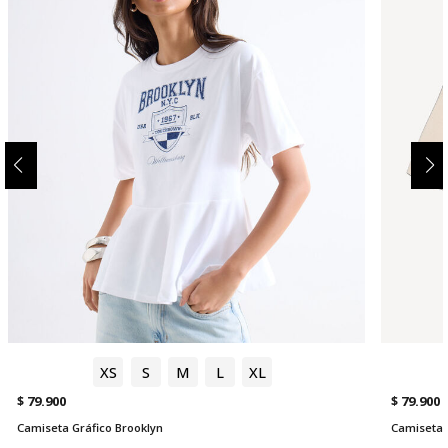
XS
S
M
L
XL
$ 79.900
$ 79.900
Camiseta Gráfico Brooklyn
Camiseta 