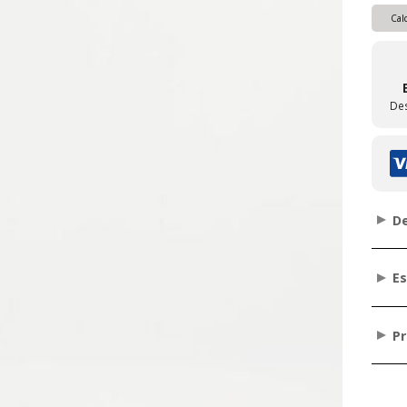
Cal
De
De
Es
P