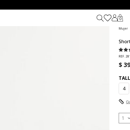
0
Mujer
Short
REF. 28
$ 3
TAL
4
Gu