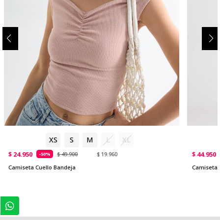
XS
S
M
L
XL
$ 24.950
$ 44.950
$ 49.900
$ 19.960
-50%
Camiseta Cuello Bandeja
Camiseta 