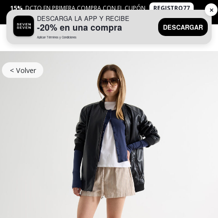
15%
DCTO EN PRIMERA COMPRA CON EL CUPÓN
REGISTRO77
✕
DESCARGA LA APP Y RECIBE
APLICAN
TYC
-20% en una compra
DESCARGAR
Aplican Términos y Condiciones
0
< Volver