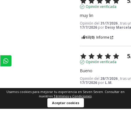
5
Opinión verificada
muy lin
Opinión del
31/7/2026
, tras 
17/7/2026
por
Deisy Marcela
Útil
(0)
Informe
5
Opinión verificada
Bueno
Opinión del
28/7/2026
, tras 
17/7/2026
por
L.M.
Usamos cookies para mejorar tu experiencia en Seven Seven. Consultar en
Útil
(0)
Informe
nuestros
Términos y Condiciones
.
Comprar ahora
Aceptar cookies
5
Opinión verificada
Divinooo