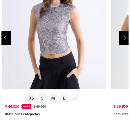
XS
S
M
L
XL
$ 44.950
$ 29.950
$ 89.900
-50%
Blusa con Lentejuelas
Camiseta 