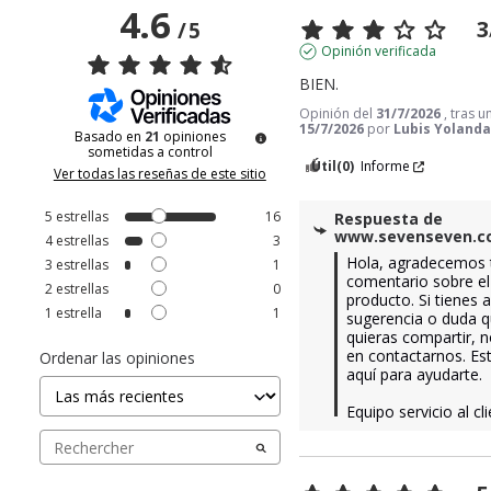
4.6
3
/
5
Opinión verificada
BIEN.
Opinión del
31/7/2026
, tras 
15/7/2026
por
Lubis Yolanda
Basado en
21
opiniones
sometidas a control
Útil
(0)
Informe
Ver todas las reseñas de este sitio
5
estrellas
16
Respuesta de
www.sevenseven.
4
estrellas
3
Hola, agradecemos t
3
estrellas
1
comentario sobre el 
2
estrellas
0
producto. Si tienes a
1
estrella
1
sugerencia o duda q
quieras compartir, n
en contactarnos. Es
Ordenar las opiniones
aquí para ayudarte. 

Equipo servicio al cli