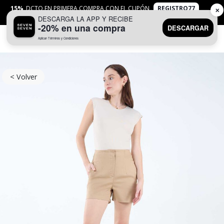
15%
DCTO EN PRIMERA COMPRA CON EL CUPÓN
REGISTRO77
✕
DESCARGA LA APP Y RECIBE
APLICAN
TYC
-20% en una compra
DESCARGAR
Aplican Términos y Condiciones
0
< Volver