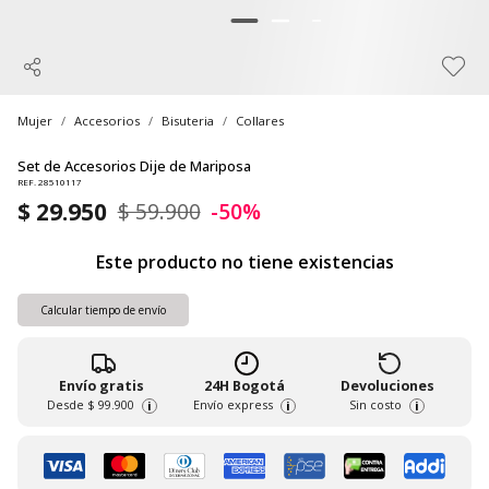
Mujer
Accesorios
Bisuteria
Collares
Set de Accesorios Dije de Mariposa
REF. 28510117
$ 29.950
$ 59.900
-50%
Este producto no tiene existencias
Calcular tiempo de envío
Envío gratis
24H Bogotá
Devoluciones
Desde
$ 99.900
Envío express
Sin costo
i
i
i