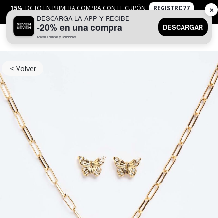
15%
DCTO EN PRIMERA COMPRA CON EL CUPÓN
REGISTRO77
✕
DESCARGA LA APP Y RECIBE
APLICAN
TYC
-20% en una compra
DESCARGAR
Aplican Términos y Condiciones
0
< Volver