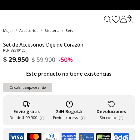
0
Mujer
Accesorios
Bisuteria
Sets
Set de Accesorios Dije de Corazón
REF. 28510126
$ 29.950
$ 59.900
-50%
Este producto no tiene existencias
Calcular tiempo de envío
Envío gratis
24H Bogotá
Devoluciones
Desde
$ 99.900
Envío express
Sin costo
i
i
i