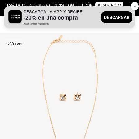
15%
DCTO EN PRIMERA COMPRA CON EL CUPÓN
REGISTRO77
✕
DESCARGA LA APP Y RECIBE
APLICAN
TYC
-20% en una compra
DESCARGAR
Aplican Términos y Condiciones
0
< Volver