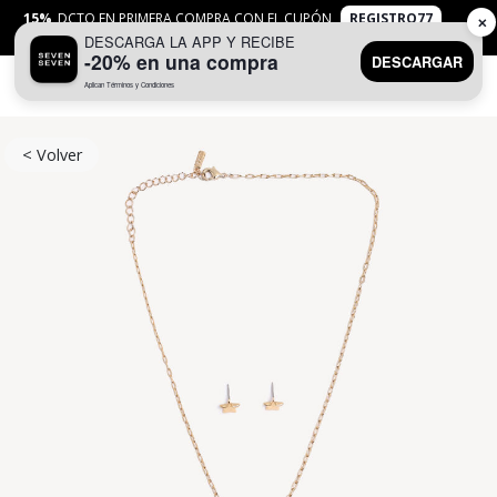
15%
DCTO EN PRIMERA COMPRA CON EL CUPÓN
REGISTRO77
✕
DESCARGA LA APP Y RECIBE
APLICAN
TYC
-20% en una compra
DESCARGAR
Aplican Términos y Condiciones
0
< Volver