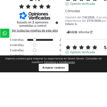
Opinión verificada
Cómodas
Opinión del
7/6/2026
, tras un
experiencia del
27/5/2026
por
Basado en
2
opiniones
Edwin G.
sometidas a control
Ver todas las reseñas de este sitio
Útil
(0)
Informe
5
estrellas
2
4
estrellas
0
5
3
estrellas
0
Opinión verificada
2
estrellas
0
Usamos cookies para mejorar tu experiencia en Seven Seven. Consultar en
Es un excelente producto.

1
estrella
0
nuestros
Términos y Condiciones
.
Son hermosos, con Buenos
Comprar ahora
acabados.
Aceptar cookies
Ordenar las opiniones
Opinión del
4/6/2026
, tras un
experiencia del
22/5/2026
por
Patricia R.
Útil
(0)
Informe
1