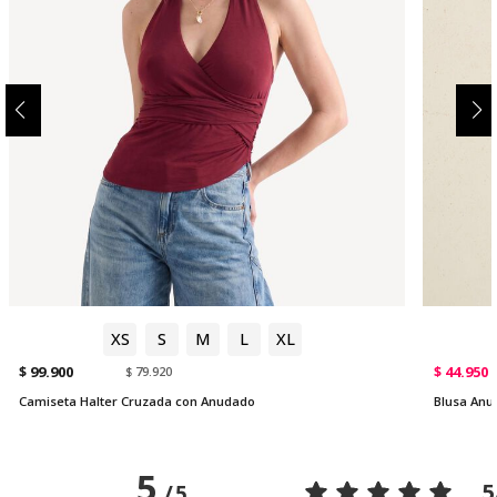
XS
S
M
L
XL
$ 99.900
$ 44.950
$ 79.920
Camiseta Halter Cruzada con Anudado
Blusa Anu
5
5
/
5