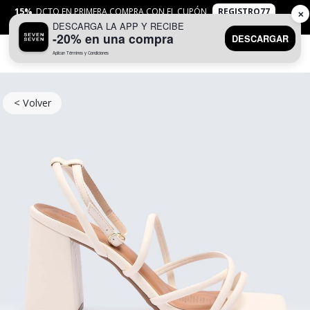
15%
DCTO EN PRIMERA COMPRA CON EL CUPÓN
REGISTRO77
✕
DESCARGA LA APP Y RECIBE
APLICAN
TYC
-20% en una compra
DESCARGAR
Aplican Términos y Condiciones
0
< Volver