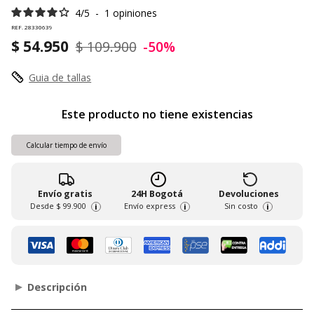
4
/
5
-
1
opiniones
REF. 28330639
$ 54.950
$ 109.900
-50%
Guia de tallas
Este producto no tiene existencias
Calcular tiempo de envío
Envío gratis
24H Bogotá
Devoluciones
Desde
$ 99.900
Envío express
Sin costo
i
i
i
Descripción