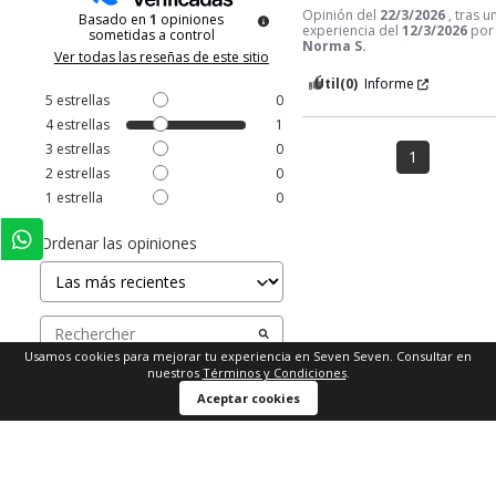
Opinión del
22/3/2026
, tras u
Basado en
1
opiniones
experiencia del
12/3/2026
por
sometidas a control
Norma S.
Ver todas las reseñas de este sitio
Útil
(0)
Informe
5
estrellas
0
4
estrellas
1
3
estrellas
0
1
2
estrellas
0
1
estrella
0
Ordenar las opiniones
Usamos cookies para mejorar tu experiencia en Seven Seven. Consultar en
nuestros
Términos y Condiciones
.
Comprar ahora
Aceptar cookies