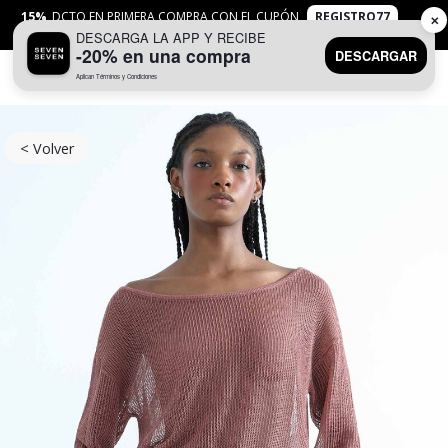
15%
DCTO EN PRIMERA COMPRA CON EL CUPÓN
REGISTRO77
✕
DESCARGA LA APP Y RECIBE
APLICAN
TYC
-20% en una compra
DESCARGAR
Aplican Términos y Condiciones
0
< Volver