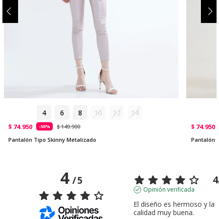
4
6
8
10
12
14
$ 74.950
$ 74.950
$ 149.900
-50%
Pantalón Tipo Skinny Metalizado
Pantalón 
4
4
/
5
Opinión verificada
El diseño es hermoso y la 
calidad muy buena.