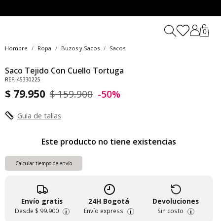
0
Hombre
Ropa
Buzos y Sacos
Sacos
Saco Tejido Con Cuello Tortuga
REF. 45330225
$ 79.950
$ 159.900
-50%
Guia de tallas
Este producto no tiene existencias
Calcular tiempo de envío
Envío gratis
24H Bogotá
Devoluciones
Desde
$ 99.900
Envío express
Sin costo
i
i
i