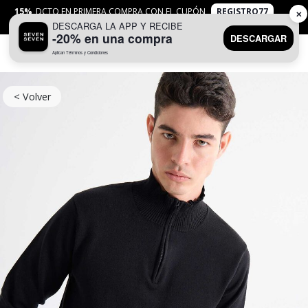
15%
DCTO EN PRIMERA COMPRA CON EL CUPÓN
REGISTRO77
✕
DESCARGA LA APP Y RECIBE
APLICAN
TYC
-20% en una compra
DESCARGAR
Aplican Términos y Condiciones
0
< Volver