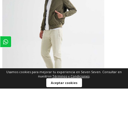
Usamos cookies para mejorar tu experiencia en Seven Seven. Consultar en
nuestros
Términos y Condiciones
.
Aceptar cookies
XS
S
M
L
XL
$ 74.950
$ 149.900
-50%
Jogger Bolsillos de Parche