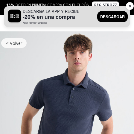
15%
DCTO EN PRIMERA COMPRA CON EL CUPÓN
REGISTRO77
✕
DESCARGA LA APP Y RECIBE
APLICAN
TYC
-20% en una compra
DESCARGAR
Aplican Términos y Condiciones
0
< Volver