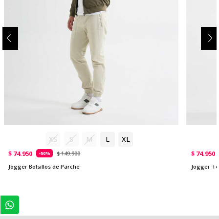
XS
S
M
L
XL
$ 74.950
$ 74.950
$ 149.900
-50%
Jogger Bolsillos de Parche
Jogger Te