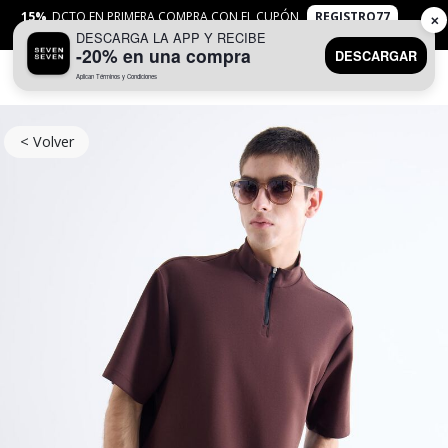
15%
DCTO EN PRIMERA COMPRA CON EL CUPÓN
REGISTRO77
✕
DESCARGA LA APP Y RECIBE
APLICAN
TYC
-20% en una compra
DESCARGAR
Aplican Términos y Condiciones
0
< Volver