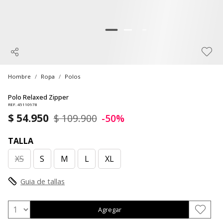
Hombre
Ropa
Polos
Polo Relaxed Zipper
REF. 45110978
$ 54.950
$ 109.900
-50%
TALLA
XS
S
M
L
XL
Guia de tallas
Agregar