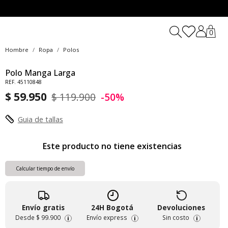
0
Hombre
Ropa
Polos
Polo Manga Larga
REF. 45110848
$ 59.950
$ 119.900
-50%
Guia de tallas
Este producto no tiene existencias
Calcular tiempo de envío
Envío gratis
24H Bogotá
Devoluciones
Desde
$ 99.900
Envío express
Sin costo
i
i
i