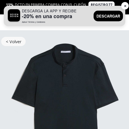
15%
DCTO EN PRIMERA COMPRA CON EL CUPÓN
REGISTRO77
✕
DESCARGA LA APP Y RECIBE
APLICAN
TYC
-20% en una compra
DESCARGAR
Aplican Términos y Condiciones
0
< Volver