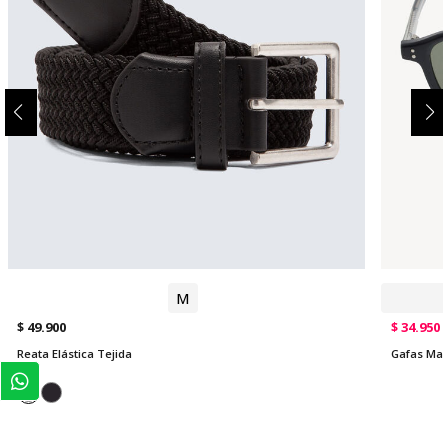
M
$ 49.900
$ 34.950
Reata Elástica Tejida
Gafas Mar