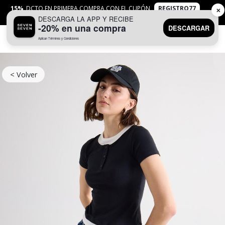
15%
DCTO EN PRIMERA COMPRA CON EL CUPÓN
REGISTRO77
✕
DESCARGA LA APP Y RECIBE
APLICAN
TYC
-20% en una compra
DESCARGAR
Aplican Términos y Condiciones
0
< Volver