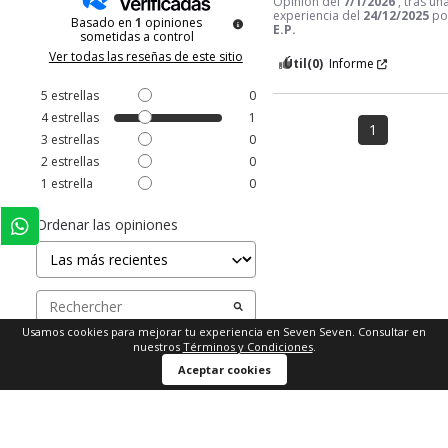
Opinión del
7/1/2026
, tras un
experiencia del
24/12/2025
po
Basado en
1
opiniones
E.P.
sometidas a control
Ver todas las reseñas de este sitio
Útil
(0)
Informe
5
estrellas
0
4
estrellas
1
1
3
estrellas
0
2
estrellas
0
1
estrella
0
Ordenar las opiniones
Usamos cookies para mejorar tu experiencia en Seven Seven. Consultar en
nuestros
Términos y Condiciones
.
Comprar ahora
Aceptar cookies