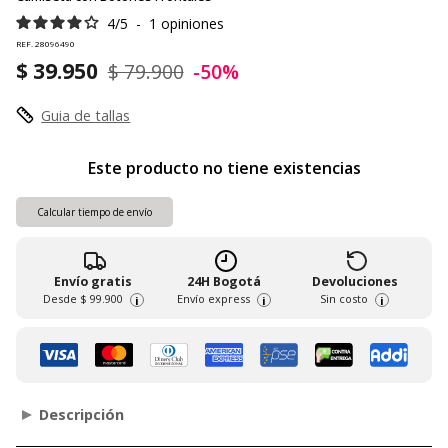
4
/
5
-
1
opiniones
REF. 28096490
$ 39.950
$ 79.900
-50%
Guia de tallas
Este producto no tiene existencias
Calcular tiempo de envío
Envío gratis
24H Bogotá
Devoluciones
Desde
$ 99.900
Envío express
Sin costo
i
i
i
Descripción