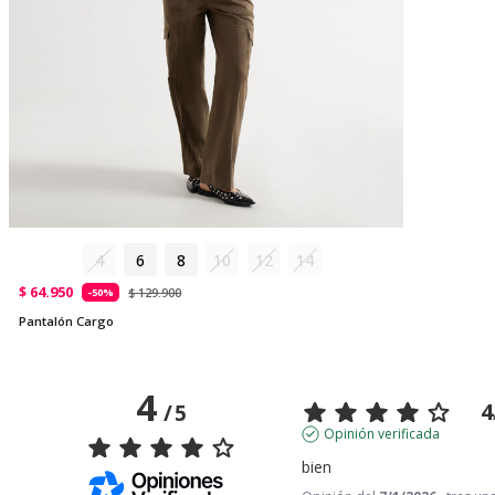
4
6
8
10
12
14
$ 64.950
$ 129.900
-50%
Pantalón Cargo
4
4
/
5
Opinión verificada
bien