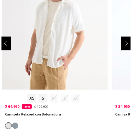
XS
S
M
L
XL
$ 64.950
$ 54.950
$ 129.900
-50%
Camiseta Relaxed con Botonadura
Camisa Re