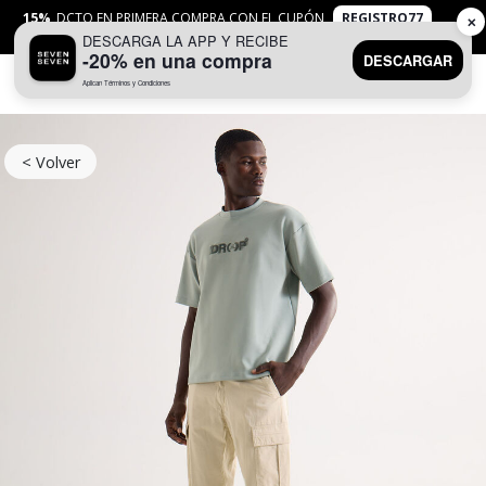
15%
DCTO EN PRIMERA COMPRA CON EL CUPÓN
REGISTRO77
✕
DESCARGA LA APP Y RECIBE
APLICAN
TYC
-20% en una compra
DESCARGAR
Aplican Términos y Condiciones
0
< Volver