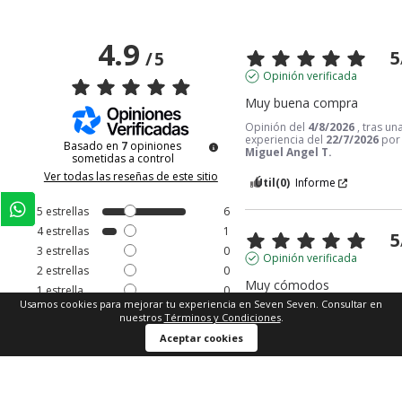
4.9
5
/
5
Opinión verificada
Muy buena compra
Opinión del
4/8/2026
, tras un
experiencia del
22/7/2026
por
Basado en
7
opiniones
Miguel Angel T.
sometidas a control
Ver todas las reseñas de este sitio
Útil
(0)
Informe
5
estrellas
6
4
estrellas
1
5
3
estrellas
0
Opinión verificada
2
estrellas
0
Muy cómodos
1
estrella
0
Usamos cookies para mejorar tu experiencia en Seven Seven. Consultar en
Opinión del
28/7/2026
, tras u
nuestros
Términos y Condiciones
.
experiencia del
18/7/2026
por
Ordenar las opiniones
Kenndy M.
Aceptar cookies
Útil
(0)
Informe