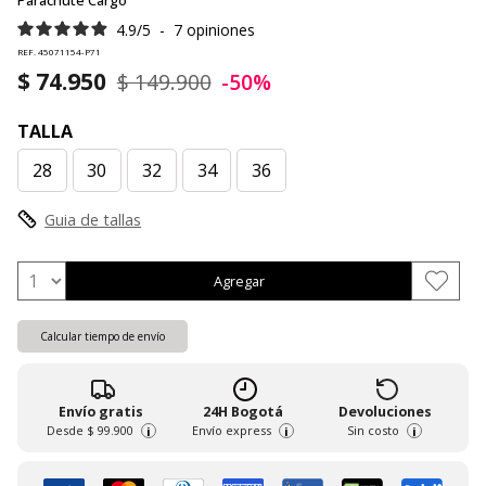
Parachute Cargo
4.9
/
5
-
7
opiniones
REF. 45071154-P71
$ 74.950
$ 149.900
-50%
TALLA
28
30
32
34
36
Guia de tallas
Agregar
Calcular tiempo de envío
Envío gratis
24H Bogotá
Devoluciones
Desde
$ 99.900
Envío express
Sin costo
i
i
i