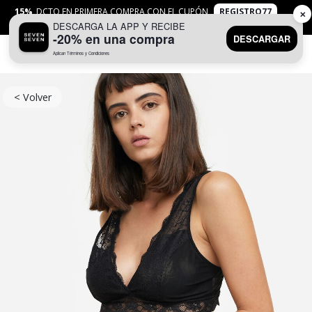
15%
DCTO EN PRIMERA COMPRA CON EL CUPÓN
REGISTRO77
✕
DESCARGA LA APP Y RECIBE
APLICAN
TYC
-20% en una compra
DESCARGAR
Aplican Términos y Condiciones
0
< Volver