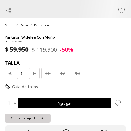
Mujer
Ropa
Pantalones
Pantalón Wideleg Con Moño
REF. 28071556
$ 59.950
$ 119.900
-50%
TALLA
4
6
8
10
12
14
Guia de tallas
Agregar
Calcular tiempo de envío