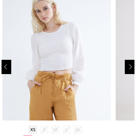
XS
S
M
L
XL