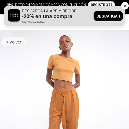
15%
DCTO EN PRIMERA COMPRA CON EL CUPÓN
REGISTRO77
✕
DESCARGA LA APP Y RECIBE
APLICAN
TYC
-20% en una compra
DESCARGAR
Aplican Términos y Condiciones
0
< Volver