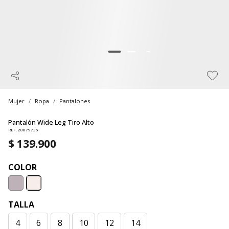
Mujer
Ropa
Pantalones
Pantalón Wide Leg Tiro Alto
REF. 28079736
$ 139.900
COLOR
TALLA
4
6
8
10
12
14