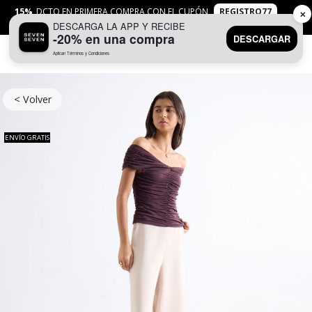
15%
DCTO EN PRIMERA COMPRA CON EL CUPÓN
REGISTRO77
✕
DESCARGA LA APP Y RECIBE
APLICAN
TYC
-20% en una compra
DESCARGAR
Aplican Términos y Condiciones
0
< Volver
ENVÍO GRATIS