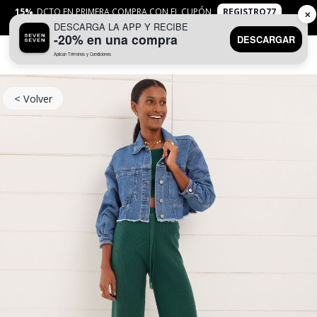
15%
DCTO EN PRIMERA COMPRA CON EL CUPÓN
REGISTRO77
✕
DESCARGA LA APP Y RECIBE
APLICAN
TYC
-20% en una compra
DESCARGAR
Aplican Términos y Condiciones
0
< Volver