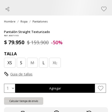
Hombre
Ropa
Pantalones
Pantalón Straight Texturizado
REF. 45071195
$ 79.950
$ 159.900
-50%
TALLA
XS
S
M
L
XL
Guia de tallas
Agregar
Calcular tiempo de envío