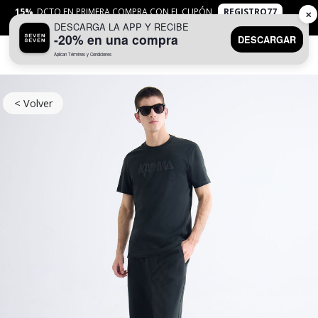
15%
DCTO EN PRIMERA COMPRA CON EL CUPÓN
REGISTRO77
✕
DESCARGA LA APP Y RECIBE
APLICAN
TYC
-20% en una compra
DESCARGAR
Aplican Términos y Condiciones
0
< Volver