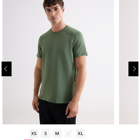
XS
S
M
L
XL