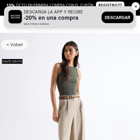
15%
DCTO EN PRIMERA COMPRA CON EL CUPÓN
REGISTRO77
✕
DESCARGA LA APP Y RECIBE
APLICAN
TYC
-20% en una compra
DESCARGAR
Aplican Términos y Condiciones
0
< Volver
ENVÍO GRATIS