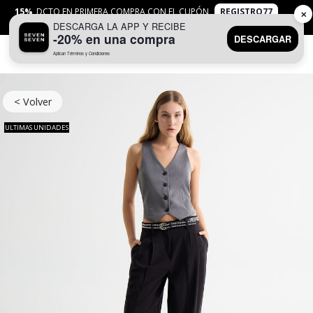
15%
DCTO EN PRIMERA COMPRA CON EL CUPÓN
REGISTRO77
✕
DESCARGA LA APP Y RECIBE
APLICAN
TYC
-20% en una compra
DESCARGAR
Aplican Términos y Condiciones
0
< Volver
ULTIMAS UNIDADES