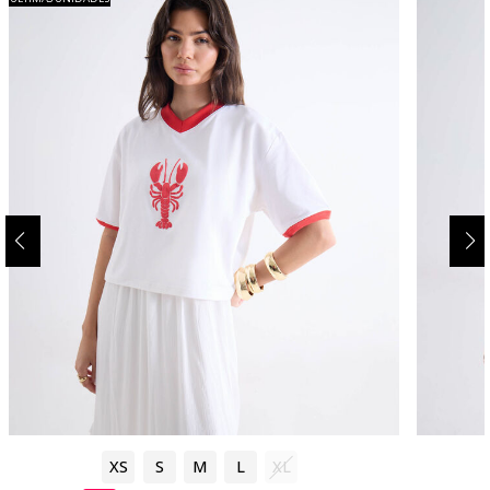
XS
S
M
L
XL