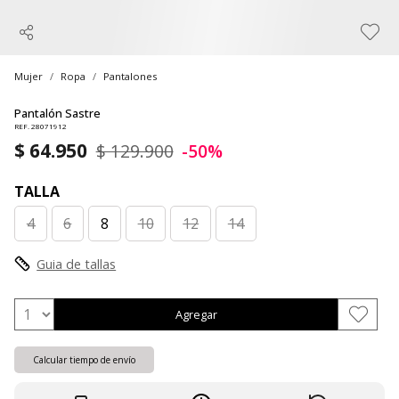
Mujer
Ropa
Pantalones
Pantalón Sastre
REF. 28071912
$ 64.950
$ 129.900
-50%
TALLA
4
6
8
10
12
14
Guia de tallas
Agregar
Calcular tiempo de envío