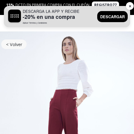
15%
DCTO EN PRIMERA COMPRA CON EL CUPÓN
REGISTRO77
✕
DESCARGA LA APP Y RECIBE
APLICAN
TYC
-20% en una compra
DESCARGAR
Aplican Términos y Condiciones
0
< Volver