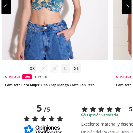
XS
S
M
L
XL
$ 39.950
$ 39.950
$ 79.900
-50%
Camiseta Para Mujer Tipo Crop Manga Corta Con Recogido En Frente
5
5
/
5
Opinión verificada
Excelente material y diseñ
Opinión del
15/7/2026
, tras u