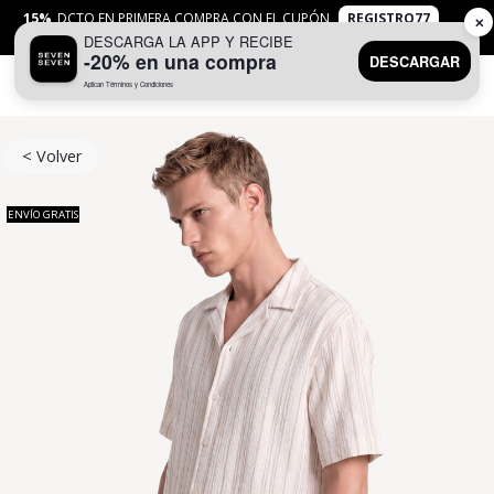
15%
DCTO EN PRIMERA COMPRA CON EL CUPÓN
REGISTRO77
✕
DESCARGA LA APP Y RECIBE
APLICAN
TYC
-20% en una compra
DESCARGAR
Aplican Términos y Condiciones
0
< Volver
ENVÍO GRATIS