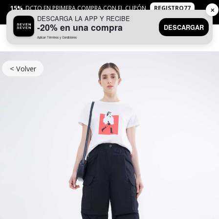
15%
DCTO EN PRIMERA COMPRA CON EL CUPÓN
REGISTRO77
✕
DESCARGA LA APP Y RECIBE
APLICAN
TYC
-20% en una compra
DESCARGAR
Aplican Términos y Condiciones
0
< Volver