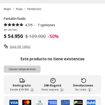
Mujer
Ropa
Pantalones
Pantalón Fluido
4.7
/
5
-
7
opiniones
REF. 28071861
$ 54.950
$ 109.900
-50%
Guia de tallas
Este producto no tiene existencias
Calcular tiempo de envío
Envío gratis
24H Bogotá
Devoluciones
Desde
$ 99.900
Envío express
Sin costo
i
i
i