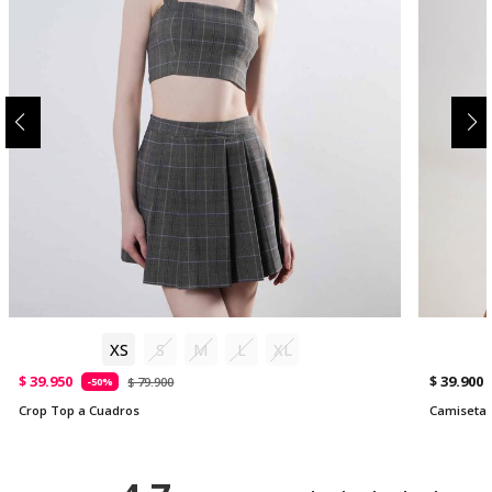
XS
S
M
L
XL
$ 39.950
$ 39.900
$ 79.900
-50%
Crop Top a Cuadros
Camiseta 