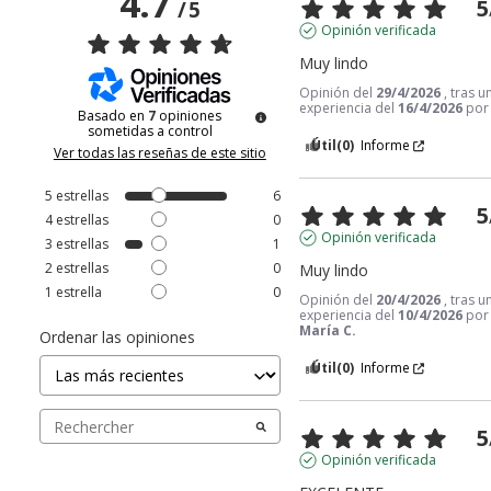
4.7
5
/
5
Opinión verificada
Muy lindo
Opinión del
29/4/2026
, tras u
experiencia del
16/4/2026
po
Basado en
7
opiniones
sometidas a control
Útil
(0)
Informe
Ver todas las reseñas de este sitio
5
estrellas
6
5
4
estrellas
0
Opinión verificada
3
estrellas
1
2
estrellas
0
Muy lindo
1
estrella
0
Opinión del
20/4/2026
, tras u
experiencia del
10/4/2026
po
María C.
Ordenar las opiniones
Útil
(0)
Informe
5
Opinión verificada