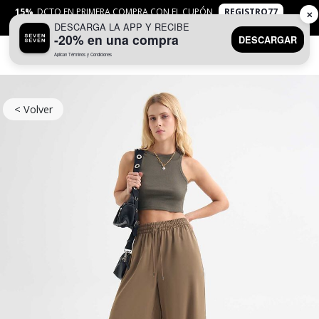
15%
DCTO EN PRIMERA COMPRA CON EL CUPÓN
REGISTRO77
✕
DESCARGA LA APP Y RECIBE
APLICAN
TYC
-20% en una compra
DESCARGAR
Aplican Términos y Condiciones
0
< Volver