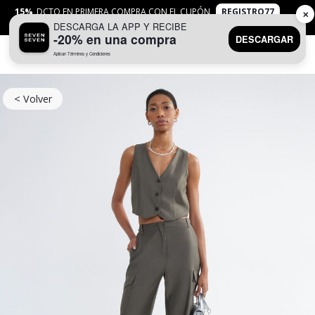
15%
DCTO EN PRIMERA COMPRA CON EL CUPÓN
REGISTRO77
✕
DESCARGA LA APP Y RECIBE
APLICAN
TYC
-20% en una compra
DESCARGAR
Aplican Términos y Condiciones
0
< Volver