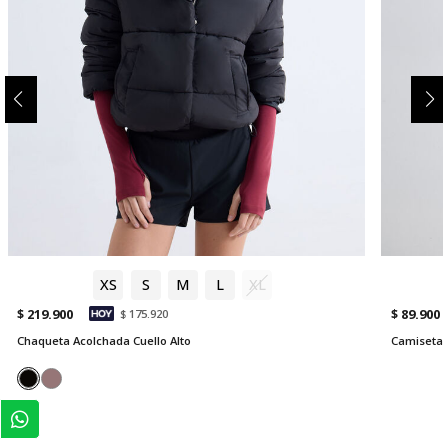
XS
S
M
L
XL
$ 219.900
$ 89.900
$ 175.920
Chaqueta Acolchada Cuello Alto
Camiseta 