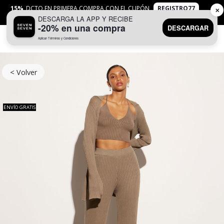
15%
DCTO EN PRIMERA COMPRA CON EL CUPÓN
REGISTRO77
✕
DESCARGA LA APP Y RECIBE
APLICAN
TYC
-20% en una compra
DESCARGAR
Aplican Términos y Condiciones
0
< Volver
ENVÍO GRATIS