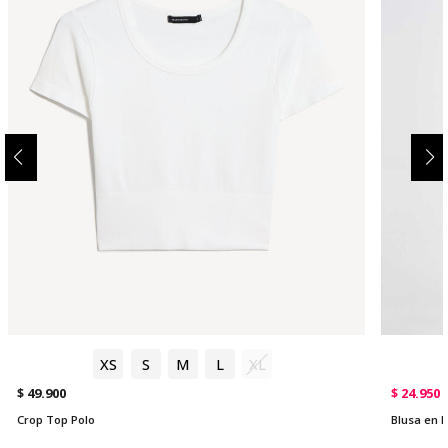
XS
S
M
L
XL
$ 49.900
$ 24.950
Crop Top Polo
Blusa en 