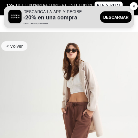
15%
DCTO EN PRIMERA COMPRA CON EL CUPÓN
REGISTRO77
✕
DESCARGA LA APP Y RECIBE
APLICAN
TYC
-20% en una compra
DESCARGAR
Aplican Términos y Condiciones
0
< Volver