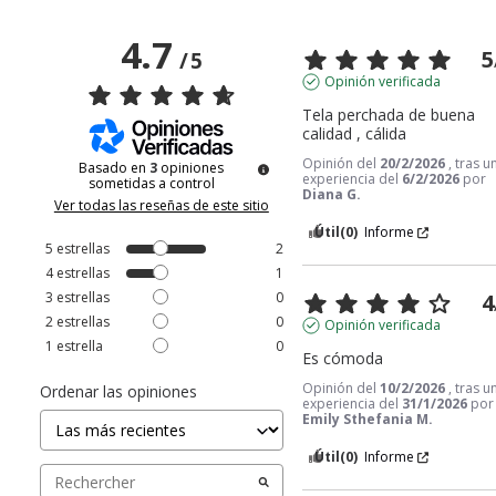
4.7
5
/
5
Opinión verificada
Tela perchada de buena 
calidad , cálida
Opinión del
20/2/2026
, tras u
Basado en
3
opiniones
experiencia del
6/2/2026
por
sometidas a control
Diana G.
Ver todas las reseñas de este sitio
Útil
(0)
Informe
5
estrellas
2
4
estrellas
1
3
estrellas
0
4
2
estrellas
0
Opinión verificada
1
estrella
0
Es cómoda
Opinión del
10/2/2026
, tras u
Ordenar las opiniones
experiencia del
31/1/2026
por
Emily Sthefania M.
Útil
(0)
Informe