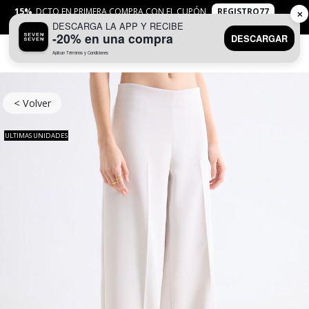
15%
DCTO EN PRIMERA COMPRA CON EL CUPÓN
REGISTRO77
✕
DESCARGA LA APP Y RECIBE
APLICAN
TYC
-20% en una compra
DESCARGAR
Aplican Términos y Condiciones
0
< Volver
ULTIMAS UNIDADES