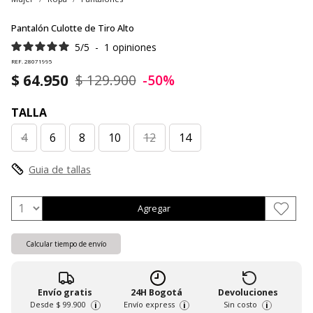
Pantalón Culotte de Tiro Alto
5
/
5
-
1
opiniones
REF. 28071995
$ 64.950
$ 129.900
-50%
TALLA
4
6
8
10
12
14
Guia de tallas
Agregar
Calcular tiempo de envío
Envío gratis
24H Bogotá
Devoluciones
Desde
$ 99.900
Envío express
Sin costo
i
i
i