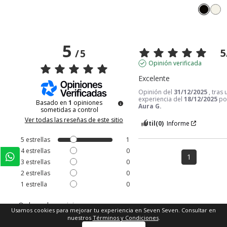
5
5
/
5
Opinión verificada
Excelente
Opinión del
31/12/2025
, tras
experiencia del
18/12/2025
po
Basado en
1
opiniones
Aura G.
sometidas a control
Ver todas las reseñas de este sitio
Útil
(0)
Informe
5
estrellas
1
4
estrellas
0
1
3
estrellas
0
2
estrellas
0
1
estrella
0
Ordenar las opiniones
Usamos cookies para mejorar tu experiencia en Seven Seven. Consultar en
nuestros
Términos y Condiciones
.
Comprar ahora