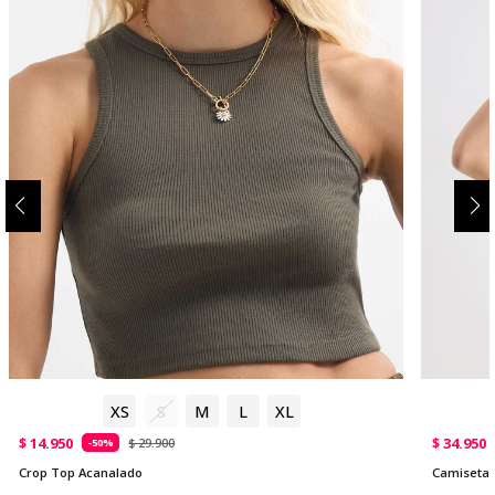
XS
S
M
L
XL
$ 14.950
$ 34.950
$ 29.900
-50%
Crop Top Acanalado
Camiseta 