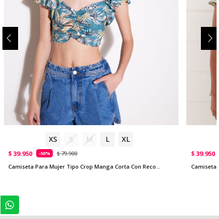
XS
S
M
L
XL
$ 39.950
$ 39.950
$ 79.900
-50%
Camiseta Para Mujer Tipo Crop Manga Corta Con Recogido En Frente