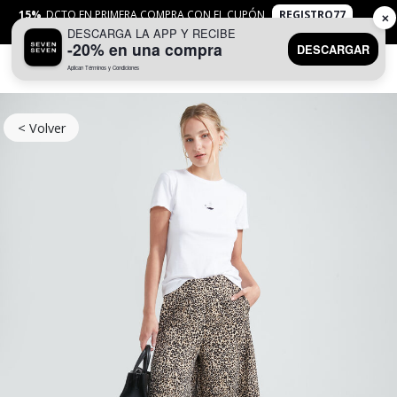
15%
DCTO EN PRIMERA COMPRA CON EL CUPÓN
REGISTRO77
✕
DESCARGA LA APP Y RECIBE
APLICAN
TYC
-20% en una compra
DESCARGAR
Aplican Términos y Condiciones
0
< Volver